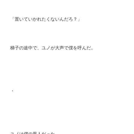
「置いていかれたくないんだろ？」
梯子の途中で、ユノが大声で僕を呼んだ。
・
ユノは僕の恩人だった。