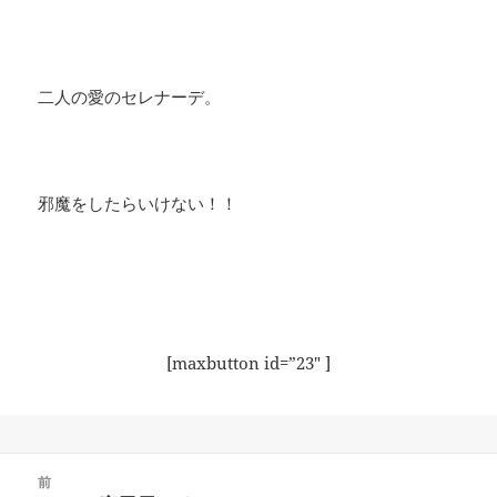
二人の愛のセレナーデ。
邪魔をしたらいけない！！
[maxbutton id=”23″ ]
投
前
稿