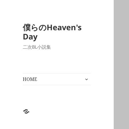
僕らのHeaven's
Day
二次BL小説集
サ
HOME
ブ
メ
ニ
ュ
ー
HOME
を
展