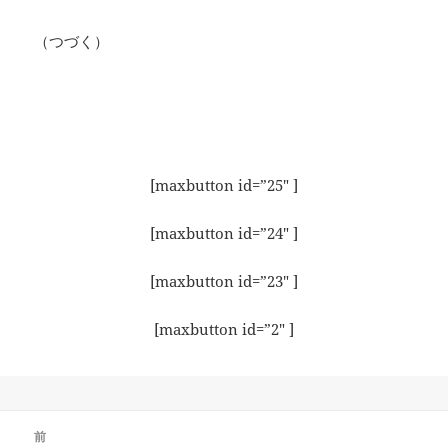
（つづく）
[maxbutton id=”25″ ]
[maxbutton id=”24″ ]
[maxbutton id=”23″ ]
[maxbutton id=”2″ ]
投
前
稿