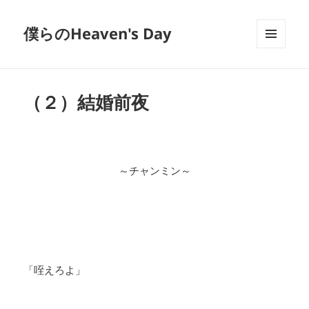
僕らのHeaven's Day
メニュ
ーとウ
ィジェ
ット
（２）結婚前夜
～チャンミン～
「咥えろよ」