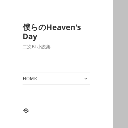
僕らのHeaven's
Day
二次BL小説集
サ
HOME
ブ
メ
ニ
ュ
ー
HOME
を
展