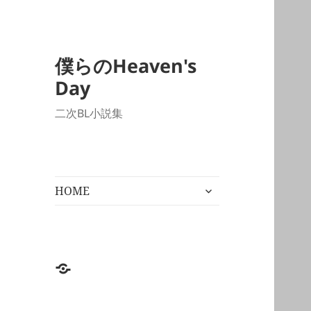
僕らのHeaven's
Day
二次BL小説集
サ
HOME
ブ
メ
ニ
ュ
ー
HOME
を
展