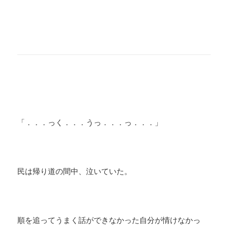
「．．．っく．．．うっ．．．っ．．．」
民は帰り道の間中、泣いていた。
順を追ってうまく話ができなかった自分が情けなかっ