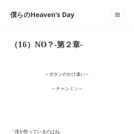
僕らのHeaven's Day
メニュ
ーとウ
ィジェ
ット
（16）NO？-第２章-
～ボタンのかけ違い～
～チャンミン～
「僕が怒っているのはね。