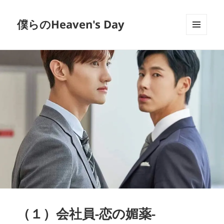
僕らのHeaven's Day
メニュ
ーとウ
ィジェ
ット
（１）会社員-恋の媚薬-