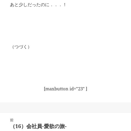
あと少しだったのに．．．！
（つづく）
[maxbutton id=”23″ ]
投
前
稿
（16）会社員-愛欲の旅-
前
ナ