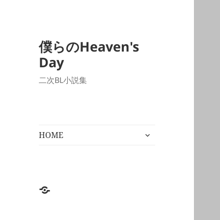
僕らのHeaven's
Day
二次BL小説集
サ
HOME
ブ
メ
ニ
ュ
ー
HOME
を
展