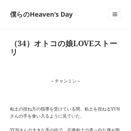
僕らのHeaven's Day
メニュ
ーとウ
ィジェ
ット
（34）オトコの娘LOVEストー
リ
～チャンミン～
粘土の捏ね方の指導を受けている間、粘土を捏ねるYUN
さんの手を食い入るように見ていた。
YUNさんの大きな手の中で、石膏粘土の真っ白な塊が形