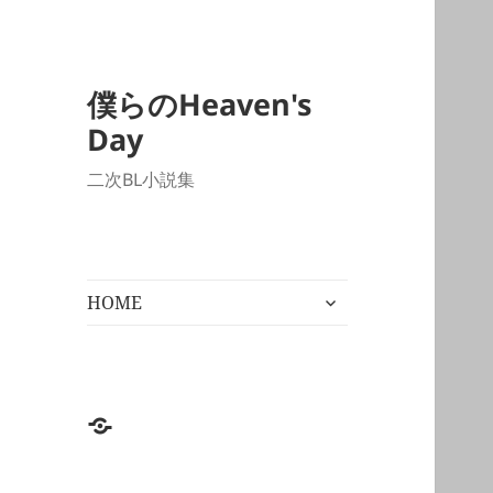
僕らのHeaven's
Day
二次BL小説集
サ
HOME
ブ
メ
ニ
ュ
ー
HOME
を
展