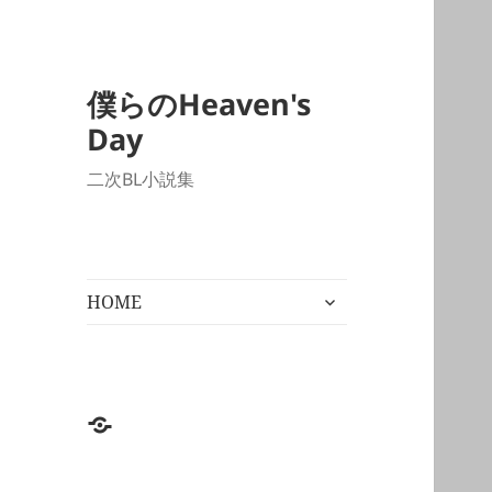
僕らのHeaven's
Day
二次BL小説集
サ
HOME
ブ
メ
ニ
ュ
ー
HOME
を
展