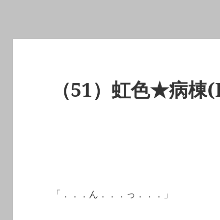
（51）虹色★病棟(R
「．．．ん．．．っ．．．」