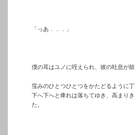
「っあ．．．」
僕の耳はユノに咥えられ、彼の吐息が鼓
窪みのひとつひとつをかたどるように丁
下へ下へと痺れは落ちてゆき、高まりき
た。