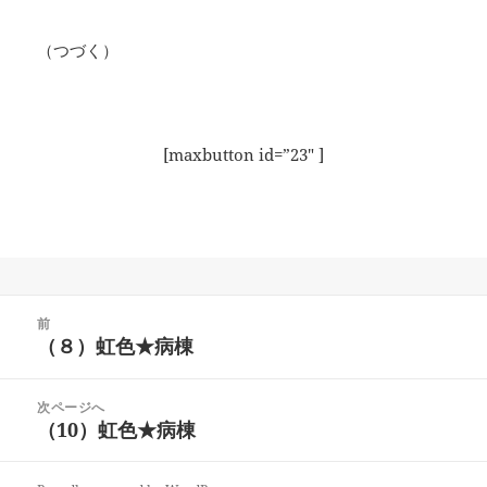
（つづく）
[maxbutton id=”23″ ]
投
前
稿
（８）虹色★病棟
前
ナ
の
ビ
投
次ページへ
ゲ
稿:
（10）虹色★病棟
次
ー
の
シ
投