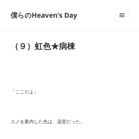
僕らのHeaven's Day
メニュ
ーとウ
ィジェ
ット
（９）虹色★病棟
「ここだよ」
ユノを案内した先は、温室だった。