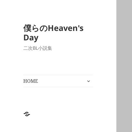
僕らのHeaven's
Day
二次BL小説集
サ
HOME
ブ
メ
ニ
ュ
ー
HOME
を
展