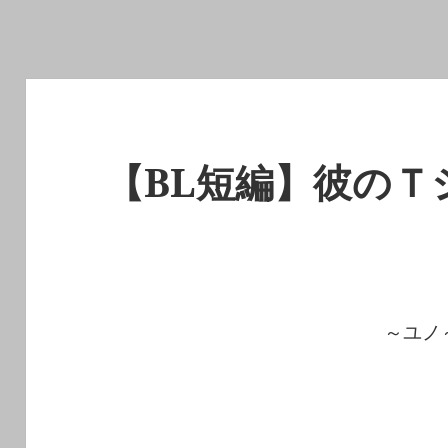
【BL短編】彼のＴ
～ユノ