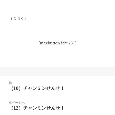
（つづく）
[maxbutton id=”23″ ]
投
前
稿
（10）チャンミンせんせ！
前
ナ
の
ビ
投
次ページへ
ゲ
稿:
（12）チャンミンせんせ！
次
ー
の