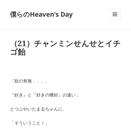
僕らのHeaven's Day
メニュ
ーとウ
ィジェ
ット
（21）チャンミンせんせとイチ
ゴ飴
「欲の有無．．．。
『好き』と『好きの嗜好』の違い」
とつぶやいたまるちゃんに、
「そういうこと！」