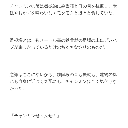
チャンミンの箸は機械的に弁当箱と口の間を往復し、米
飯やおかずを味わいなくモクモクと淡々と食していた。
監視塔とは、数メートル高の鉄骨製の足場の上にプレハ
ブが乗っかっているだけのちゃちな造りのものだ。
意識はここにないから、鉄階段の音も振動も、建物の揺
れも自身に近づく気配にも、チャンミンは全く気付けな
かった。
「チャンミンせ～んせ！」