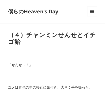
僕らのHeaven's Day
メニュ
ーとウ
ィジェ
ット
（４）チャンミンせんせとイチ
ゴ飴
「せんせ～！」
ユノは青色の車の接近に気付き、大きく手を振った。