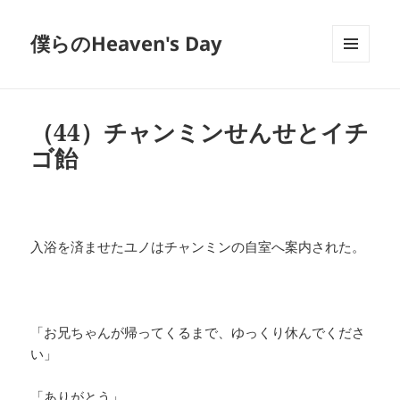
僕らのHeaven's Day
メニュ
ーとウ
ィジェ
ット
（44）チャンミンせんせとイチ
ゴ飴
入浴を済ませたユノはチャンミンの自室へ案内された。
「お兄ちゃんが帰ってくるまで、ゆっくり休んでくださ
い」
「ありがとう」