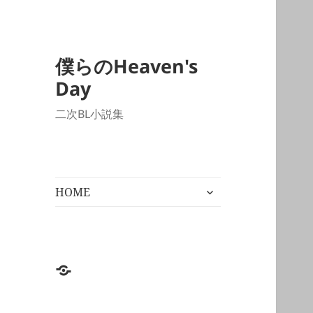
僕らのHeaven's
Day
二次BL小説集
サ
HOME
ブ
メ
ニ
ュ
ー
HOME
を
展