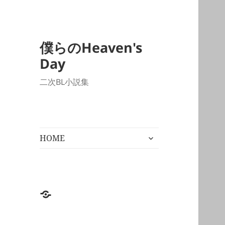
僕らのHeaven's
Day
二次BL小説集
サ
HOME
ブ
メ
ニ
ュ
ー
HOME
を
展