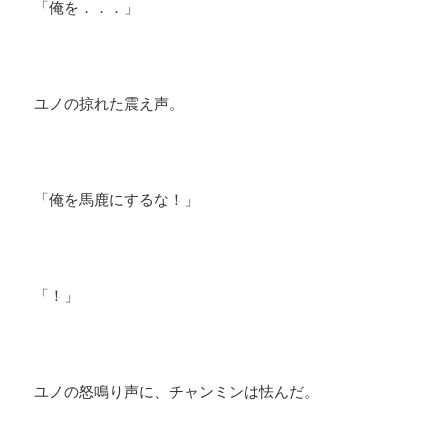
「俺を．．．」
ユノの掠れた震え声。
「俺を馬鹿にするな！」
「！」
ユノの怒鳴り声に、チャンミンは怯んだ。