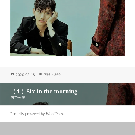
投
フ
2020-02-18
736 × 869
稿
ル
日:
サ
投
（１）Six in the morning
イ
稿
ズ
内で公開
ナ
ビ
Proudly powered by WordPress
ゲ
ー
シ