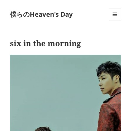
僕らのHeaven's Day
メニュ
ーとウ
ィジェ
ット
six in the morning