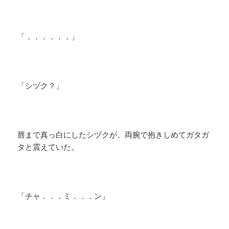
「．．．．．．」
「シヅク？」
唇まで真っ白にしたシヅクが、両腕で抱きしめてガタガ
タと震えていた。
「チャ．．．ミ．．．ン」