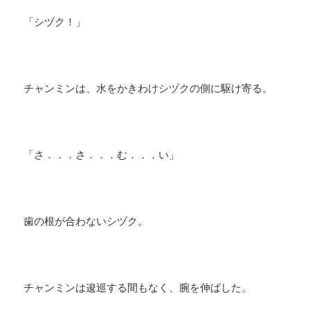
「シヅク！」
チャンミンは、水をかきわけシヅクの側に駆け寄る。
「さ．．．さ．．．む．．．い」
歯の根が合わないシヅク。
チャンミンは逡巡する間もなく、腕を伸ばした。