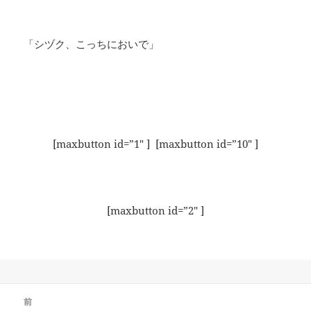
「シヅク、こっちにおいで」
[maxbutton id=”1″ ] [maxbutton id=”10″ ]
[maxbutton id=”2″ ]
投
前
稿