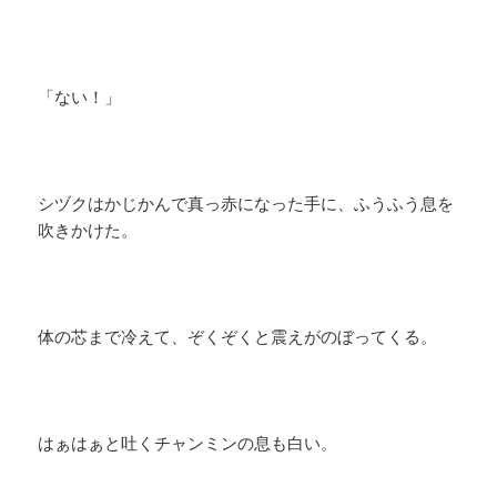
「ない！」
シヅクはかじかんで真っ赤になった手に、ふうふう息を
吹きかけた。
体の芯まで冷えて、ぞくぞくと震えがのぼってくる。
はぁはぁと吐くチャンミンの息も白い。