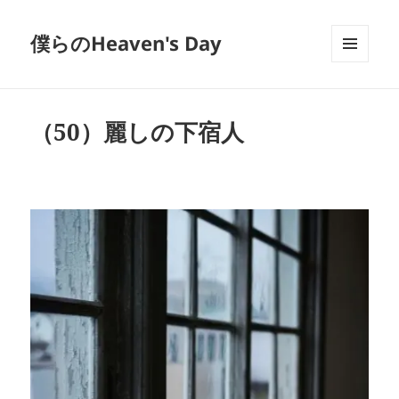
僕らのHeaven's Day
メニュ
ーとウ
ィジェ
ット
（50）麗しの下宿人