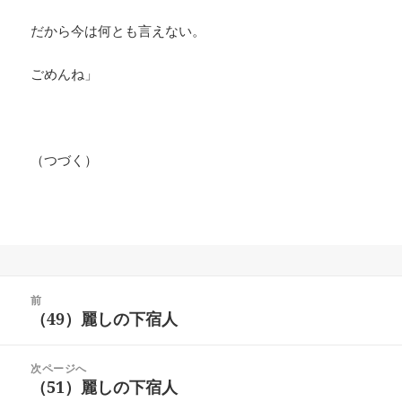
だから今は何とも言えない。
ごめんね」
（つづく）
投
前
稿
（49）麗しの下宿人
前
ナ
の
ビ
投
次ページへ
ゲ
稿:
（51）麗しの下宿人
次
ー