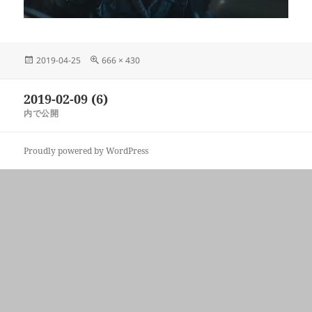
投
フ
2019-04-25
666 × 430
稿
ル
日:
サ
投
2019-02-09 (6)
イ
稿
ズ
内で公開
ナ
ビ
Proudly powered by WordPress
ゲ
ー
シ
ョ
ン