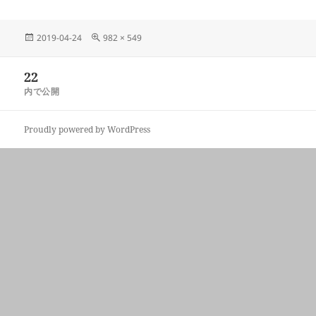
投
フ
2019-04-24
982 × 549
稿
ル
日:
サ
投
22
イ
稿
ズ
内で公開
ナ
ビ
Proudly powered by WordPress
ゲ
ー
シ
ョ
ン