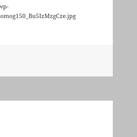
wp-
omomog150_Bu5IzMzgCze.jpg