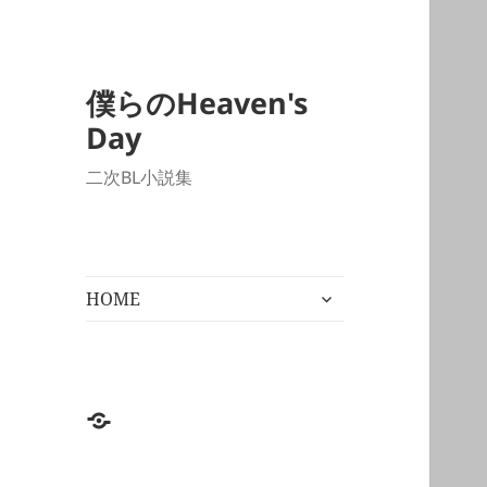
僕らのHeaven's
Day
二次BL小説集
サ
HOME
ブ
メ
ニ
ュ
ー
HOME
を
展