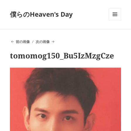
僕らのHeaven's Day
メニュ
ーとウ
ィジェ
ット
前の画像
次の画像
tomomog150_Bu5IzMzgCze