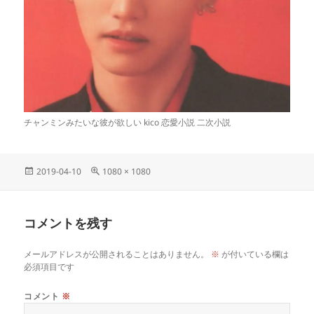
チャンミンみたいな彼が欲しい kico 恋愛小説 二次小説
投
フ
2019-04-10
1080 × 1080
稿
ル
日:
サ
イ
コメントを残す
ズ
メールアドレスが公開されることはありません。
※
が付いている欄は
必須項目です
コメント
※