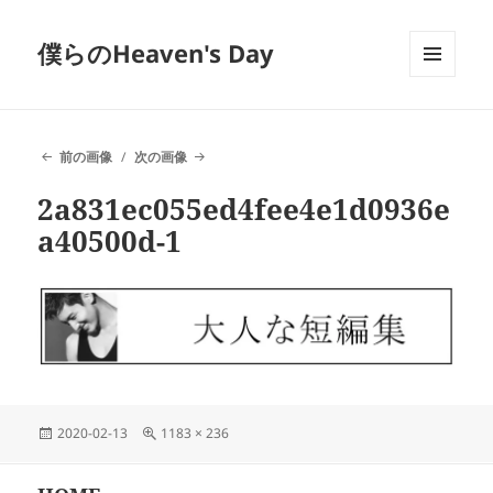
僕らのHeaven's Day
メニュ
ーとウ
ィジェ
ット
前の画像
次の画像
2a831ec055ed4fee4e1d0936e
a40500d-1
投
フ
2020-02-13
1183 × 236
稿
ル
日:
サ
投
イ