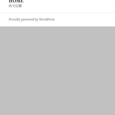
HOME
稿
ズ
内で公開
ナ
ビ
Proudly powered by WordPress
ゲ
ー
シ
ョ
ン