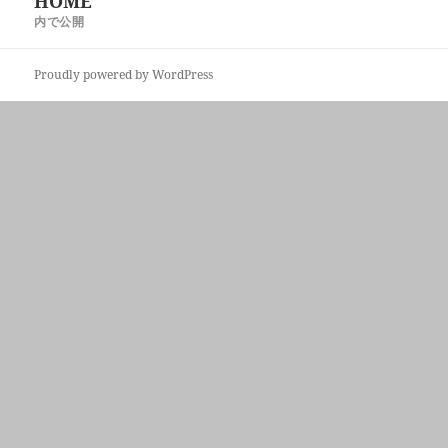
HOME
稿
ズ
内で公開
ナ
ビ
Proudly powered by WordPress
ゲ
ー
シ
ョ
ン