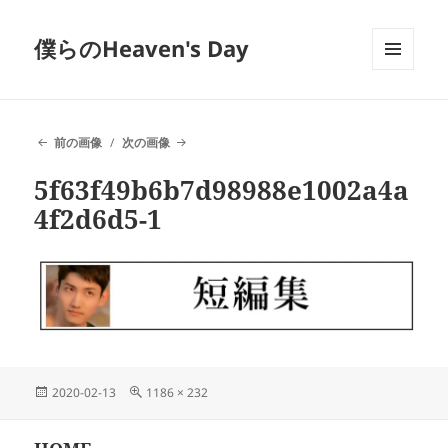
僕らのHeaven's Day
メニュ
ーとウ
ィジェ
ット
前の画像
次の画像
5f63f49b6b7d98988e1002a4a
4f2d6d5-1
投
フ
2020-02-13
1186 × 232
稿
ル
日:
サ
投
イ