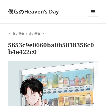
僕らのHeaven's Day
メニュ
ーとウ
ィジェ
ット
前の画像
次の画像
5653c9e0660ba0b5018356c0
b4e422c0