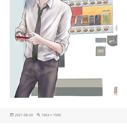
投
フ
2021-08-20
1063 × 1500
稿
ル
日:
サ
投