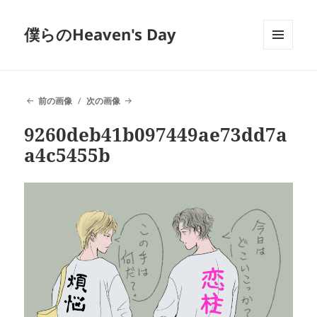
僕らのHeaven's Day
メニュ
ーとウ
ィジェ
ット
前の画像
次の画像
9260deb41b097449ae73dd7a
a4c5455b