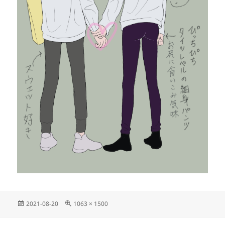
投
フ
2021-08-20
1063 × 1500
稿
ル
日:
サ
投