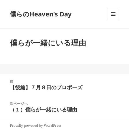
僕らのHeaven's Day
メニュ
ーとウ
ィジェ
ット
僕らが一緒にいる理由
投
前
稿
【後編】７月８日のプロポーズ
前
ナ
の
ビ
投
次ページへ
ゲ
稿:
（１）僕らが一緒にいる理由
次
ー
の
シ
投
ョ
Proudly powered by WordPress