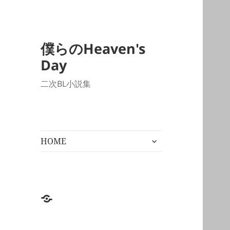
僕らのHeaven's
Day
二次BL小説集
サ
HOME
ブ
メ
ニ
ュ
ー
HOME
を
展