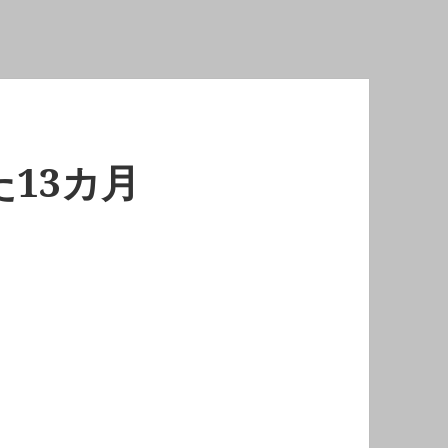
た13カ月
～