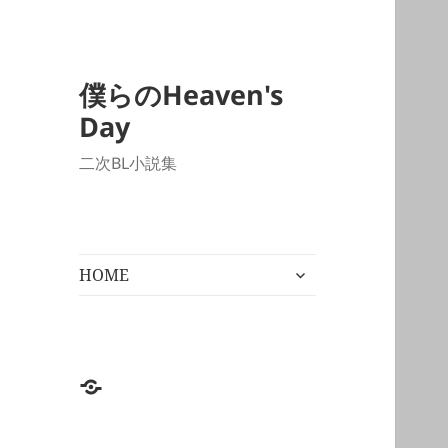
僕らのHeaven's
Day
二次BL小説集
サ
HOME
ブ
メ
ニ
ュ
ー
HOME
を
展