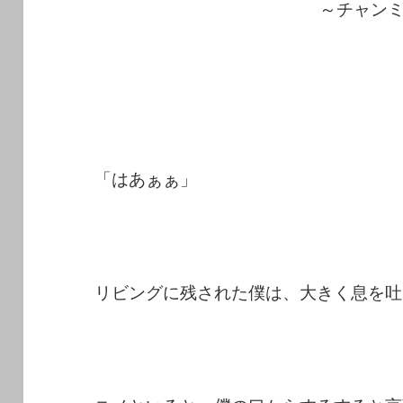
～チャン
「はあぁぁ」
リビングに残された僕は、大きく息を吐