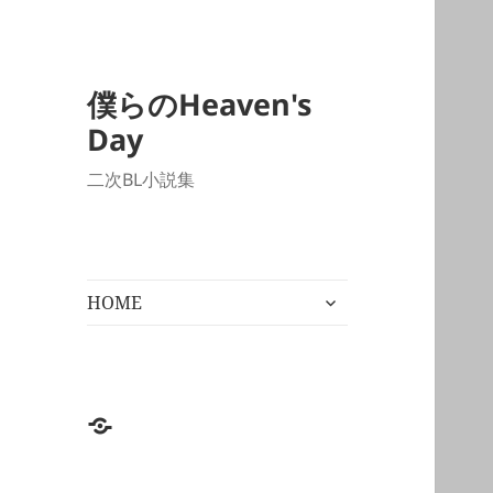
僕らのHeaven's
Day
二次BL小説集
サ
HOME
ブ
メ
ニ
ュ
ー
HOME
を
展