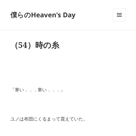
僕らのHeaven's Day
メニュ
ーとウ
ィジェ
ット
（54）時の糸
「寒い．．．寒い．．．」
ユノは布団にくるまって震えていた。