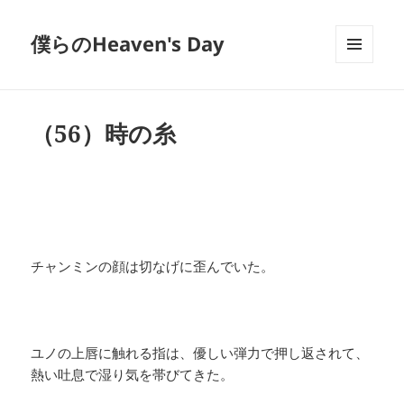
僕らのHeaven's Day
メニュ
ーとウ
ィジェ
ット
（56）時の糸
チャンミンの顔は切なげに歪んでいた。
ユノの上唇に触れる指は、優しい弾力で押し返されて、
熱い吐息で湿り気を帯びてきた。