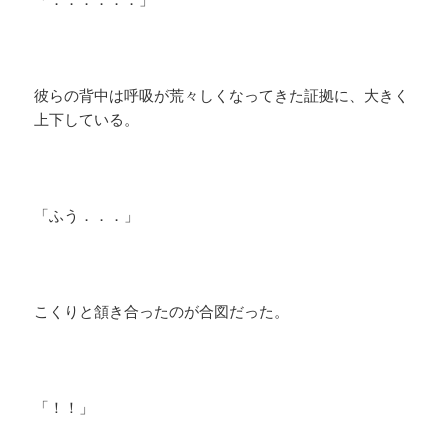
彼らの背中は呼吸が荒々しくなってきた証拠に、大きく
上下している。
「ふう．．．」
こくりと頷き合ったのが合図だった。
「！！」