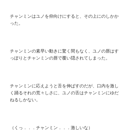
チャンミンはユノを仰向けにすると、その上にのしかか
った。
チャンミンの素早い動きに驚く間もなく、ユノの唇はす
っぽりとチャンミンの唇で覆い隠されてしまった。
チャンミンに応えようと舌を伸ばすのだが、口内を激し
く踊るそれの荒々しさに、ユノの舌はチャンミンにゆだ
ねるしかない。
（くっ．．．チャンミン．．．激しいな）