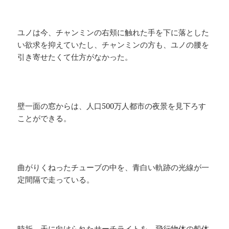
ユノは今、チャンミンの右頬に触れた手を下に落とした
い欲求を抑えていたし、チャンミンの方も、ユノの腰を
引き寄せたくて仕方がなかった。
壁一面の窓からは、人口500万人都市の夜景を見下ろす
ことができる。
曲がりくねったチューブの中を、青白い軌跡の光線が一
定間隔で走っている。
時折、天に向けられたサーチライトを、飛行物体の船体