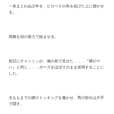
一糸まとわぬ少年を、ビロードの布を拡げた上に寝かせ
る。
両腕を頭の後ろで組ませる。
初日にチャンミンが、俺の前で見せた．．．『裸のマ
ハ』と同じ．．．ポーズをほぼそのまま採用することに
した。
太ももまでの網ストッキングを履かせ、男の部分は片手
で隠す。