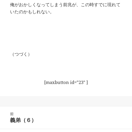
俺がおかしくなってしまう前兆が、この時すでに現れて
いたのかもしれない。
（つづく）
[maxbutton id=”23″ ]
投
前
稿
義弟（６）
前
ナ
の
ビ