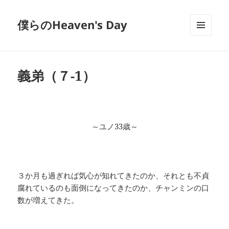
僕らのHeaven's Day
メニュ
ーとウ
ィジェ
ット
義弟（７-1）
～ユノ33歳～
３か月も過ぎれば気心が知れてきたのか、それとも不貞
腐れているのも面倒になってきたのか、チャンミンの口
数が増えてきた。