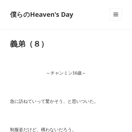
僕らのHeaven's Day
メニュ
ーとウ
ィジェ
ット
義弟（８）
～チャンミン16歳～
急に訪ねていって驚かそう、と思いついた。
制服姿だけど、構わないだろう。