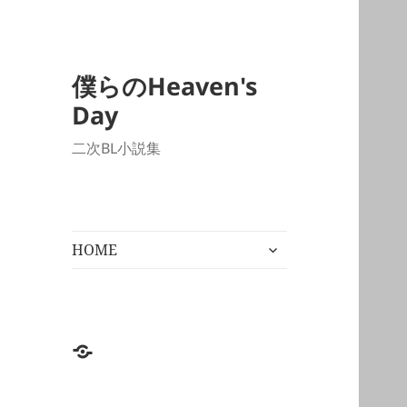
僕らのHeaven's
Day
二次BL小説集
サ
HOME
ブ
メ
ニ
ュ
ー
HOME
を
展