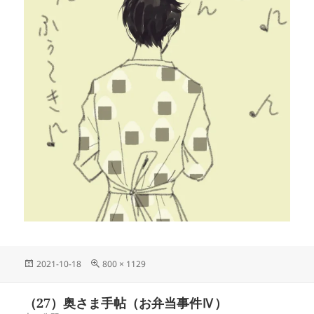
投
フ
2021-10-18
800 × 1129
稿
ル
日:
サ
投
（27）奥さま手帖（お弁当事件Ⅳ）
イ
稿
ズ