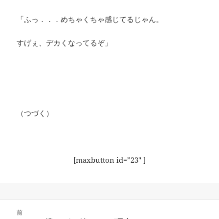
「ふっ．．．めちゃくちゃ感じてるじゃん。
すげぇ、デカくなってるぞ」
（つづく）
[maxbutton id=”23″ ]
投
前
稿