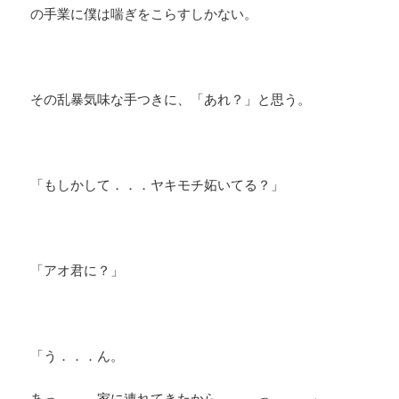
の手業に僕は喘ぎをこらすしかない。
その乱暴気味な手つきに、「あれ？」と思う。
「もしかして．．．ヤキモチ妬いてる？」
「アオ君に？」
「う．．．ん。
あっ．．．家に連れてきたから．．．っ．．．」