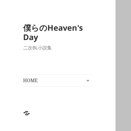
僕らのHeaven's
Day
二次BL小説集
サ
HOME
ブ
メ
ニ
ュ
ー
HOME
を
展