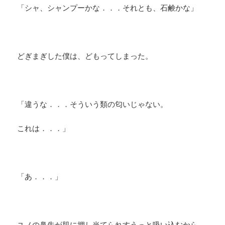
「シャ、シャンプーかな．．．それとも、石鹸かな」
どぎまぎした僕は、どもってしまった。
「違うな．．．そういう類の匂いじゃない。
これは．．．」
「あ．．．」
ユノの鼻先が肌に押し当てられすうっと吸い込むから、