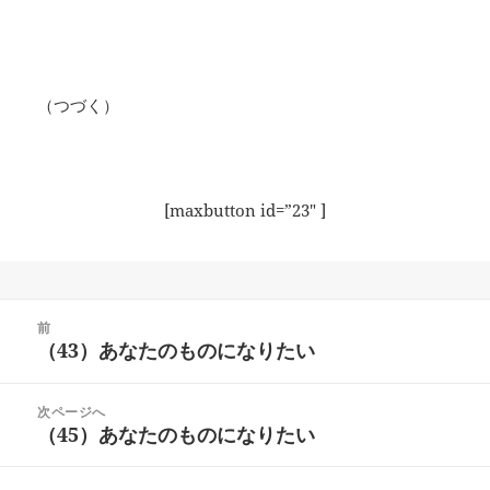
（つづく）
[maxbutton id=”23″ ]
投
前
稿
（43）あなたのものになりたい
前
ナ
の
ビ
投
次ページへ
ゲ
稿:
（45）あなたのものになりたい
次
ー
の
シ
投