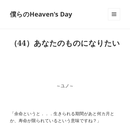
僕らのHeaven's Day
メニュ
ーとウ
ィジェ
ット
（44）あなたのものになりたい
～ユノ～
「余命というと．．．生きられる期間があと何カ月と
か、寿命が限られているという意味ですね？」