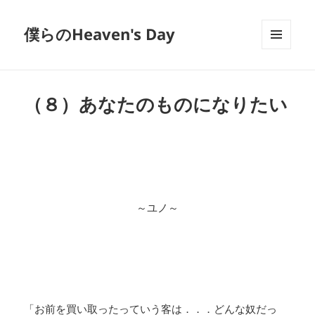
僕らのHeaven's Day
メニュ
ーとウ
ィジェ
ット
（８）あなたのものになりたい
～ユノ～
「お前を買い取ったっていう客は．．．どんな奴だっ