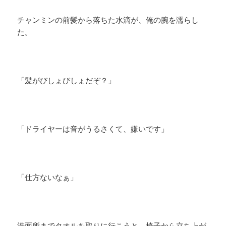
チャンミンの前髪から落ちた水滴が、俺の腕を濡らし
た。
「髪がびしょびしょだぞ？」
「ドライヤーは音がうるさくて、嫌いです」
「仕方ないなぁ」
洗面所までタオルを取りに行こうと、椅子から立ち上が