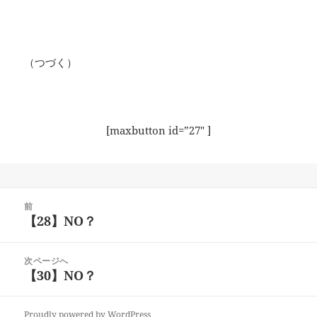
（つづく）
[maxbutton id=”27″ ]
投
前
稿
【28】NO？
前
ナ
の
ビ
投
次ページへ
ゲ
稿:
【30】NO？
次
ー
の
シ
投
ョ
Proudly powered by WordPress