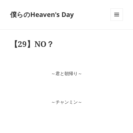
僕らのHeaven's Day
メニュ
ーとウ
ィジェ
ット
【29】NO？
～君と朝帰り～
～チャンミン～